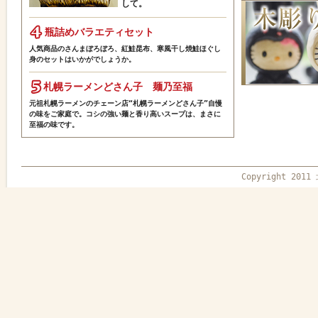
して。
瓶詰めバラエティセット
人気商品のさんまぼろぼろ、紅鮭昆布、寒風干し焼鮭ほぐし
身のセットはいかがでしょうか。
札幌ラーメンどさん子 麺乃至福
元祖札幌ラーメンのチェーン店“札幌ラーメンどさん子”自慢
の味をご家庭で。コシの強い麺と香り高いスープは、まさに
至福の味です。
Copyright 2011