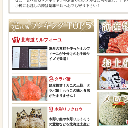
など「食べあるきスポット」やお泊りのホテルなども考慮し、アド
小樽にお越しの際は是非当店へお立ち寄り下さい！
北海道ミルフィーユ
道産の素材を使ったミルフ
ィーユが小分けのお手軽サ
イズで登場！
タラバ蟹
鮮度抜群！カニの王様、タ
ラバ蟹！もうこの味と食感
がたまりません！
木彫りフクロウ
木彫り熊や木彫りふくろう
の置物などを北海道土産と